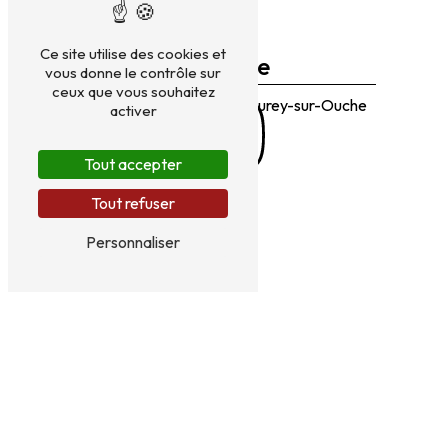
Ce site utilise des cookies et
Adresse
vous donne le contrôle sur
ceux que vous souhaitez
4 Rue de l'Église
21410 Fleurey-sur-Ouche
activer
Tout accepter
Tout refuser
Personnaliser
Téléphone
03 80 33 61 38