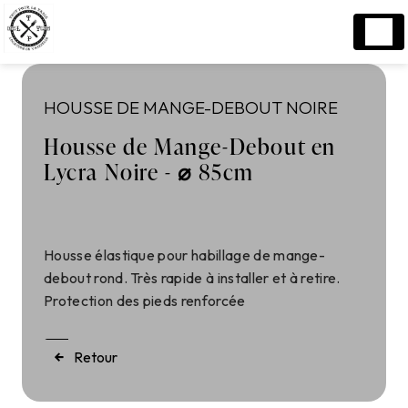
Panneau de gestion des cookies
HOUSSE DE MANGE-DEBOUT NOIRE
Housse de Mange-Debout en
Lycra Noire -
⌀
85cm
Housse élastique pour habillage de mange-
debout rond. Très rapide à installer et à retire.
Protection des pieds renforcée
Retour