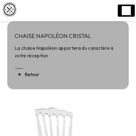
Panneau de gestion des cookies
CHAISE NAPOLÉON CRISTAL
La chaise Napoléon apportera du caractère à
votre réception
Retour