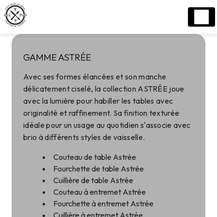
Panneau de gestion des cookies
GAMME ASTRÉE
Avec ses formes élancées et son manche
délicatement ciselé, la collection ASTRÉE joue
avec la lumière pour habiller les tables avec
originalité et raffinement. Sa finition texturée
idéale pour un usage au quotidien s'associe avec
brio à différents styles de vaisselle.
Couteau de table Astrée
Fourchette de table Astrée
Cuillière de table Astrée
Couteau à entremet Astrée
Fourchette à entremet Astrée
Cuillière à entremet Astrée